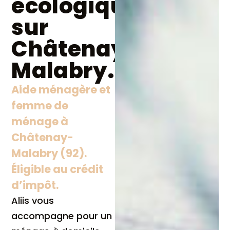
écologique
sur
Châtenay
Malabry.
Aide ménagère et
femme de
ménage à
Châtenay-
Malabry (92).
Éligible au crédit
d’impôt.
Aliis vous
accompagne pour un