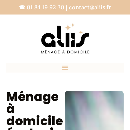
01 84 19 92 30
contact@aliis.fr
☎
|
Ménage
à
domicile